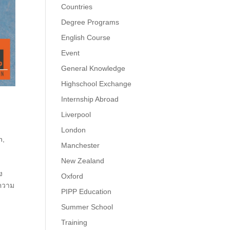
Countries
Degree Programs
English Course
Event
General Knowledge
Highschool Exchange
Internship Abroad
Liverpool
London
n
,
Manchester
New Zealand
ง
Oxford
ทความ
PIPP Education
Summer School
Training