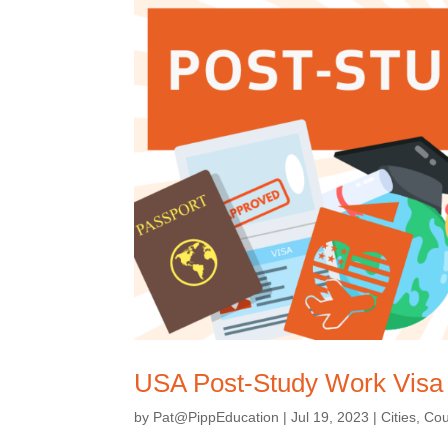
USA Post-Study Work Visa
by
Pat@PippEducation
|
Jul 19, 2023
|
Cities
,
Cou