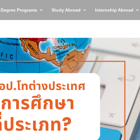
y Degree Programs
Study Abroad
Internship Abroad