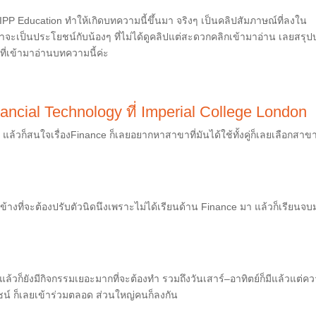
 PIPP Education ทำให้เกิดบทความนี้ขึ้นมา จริงๆ เป็นคลิปสัมภาษณ์ที่ลงใน
่าจะเป็นประโยชน์กับน้องๆ ที่ไม่ได้ดูคลิปแต่สะดวกคลิกเข้ามาอ่าน เลยสรุ
ี่เข้ามาอ่านบทความนี้ค่ะ
ancial Technology
ที่
Imperial College London
ย
แล้วก็สนใจเรื่อง
Finance
ก็เลยอยากหาสาขาที่มันได้ใช้ทั้งคู่ก็เลยเลือกสาขา
ข้างที่จะต้องปรับตัวนิดนึงเพราะไม่ได้เรียนด้าน
Finance
มา
แล้วก็เรียนจบ
ล้วก็ยังมีกิจกรรมเยอะมากที่จะต้องทำ
รวมถึงวันเสาร์
–
อาทิตย์ก็มีแล้วแต่ค
ชน์ ก็เลยเข้าร่วมตลอด
ส่วนใหญ่คนก็ลงกัน