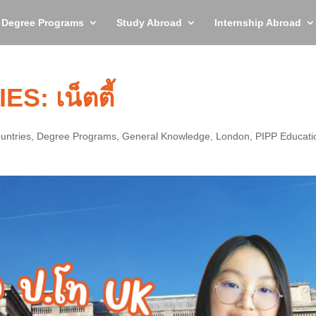
y Degree Programs
Study Abroad
Internship Abroad
: เน็ตตี้
untries
,
Degree Programs
,
General Knowledge
,
London
,
PIPP Educati