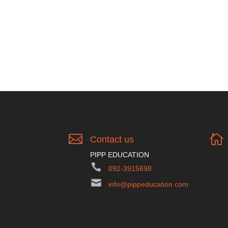


Contact us
PIPP EDUCATION
092-3915698
info@pippeducation.com