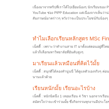
เนื่องมาจากทริปที่เราได้ไปเยี่ยมน้องๆ นักเรียนของ
YouTube ช่อง PIPP Education แต่เนื่องจากเห็นว่าน
สัมภาษณ์มาคร่าวๆ หวังว่าจะเป็นประโยชน์กับน้องๆ ท
ทำไมเลือกเรียน
หลักสูตร
MSc Fin
เน็ตตี้
:
เพราะว่าทำงานสาย
IT
มาตั้งแต่ตอนอยู่ที่ไท
แล้วก็เลือกมหาวิทยาลัยที่
อันดับ
สูงๆ
มาเรียนแล้วเหมือนที่คิดไว้มั้ย
เน็ตตี้ :
สนุกดีได้ลองทำนู่นนี่
ได้ดูแลตัวเองจริงๆ
ค่อน
นานแล้วด้วย
เรียนหนักมั้ย
เรียนอะไรบ้าง
เน็ตตี้ :
หนักนิดนึง
1
เทอมเรียน
4
วิชา
นอกจากเรียนแ
สมัครใจว่าจะเข้าร่วมมั้ย ซึ่งกิจกรรมทุกงานมีประโย