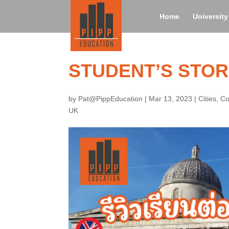
Home
Universit
STUDENT’S STORIES
by
Pat@PippEducation
|
Mar 13, 2023
|
Cities
,
Co
UK