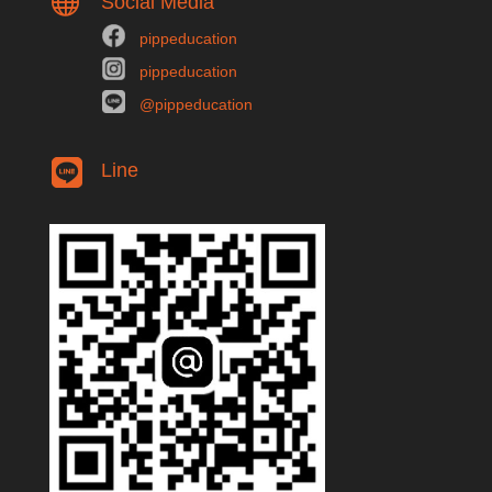

Social Media
pippeducation
pippeducation
@pippeducation
Line