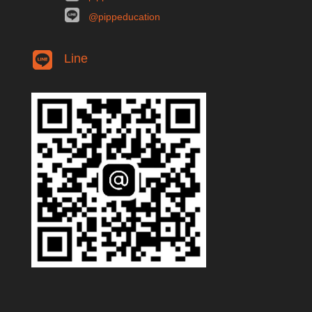
@pippeducation
Line