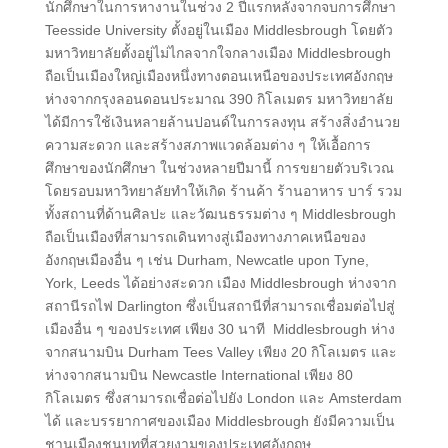
นักศึกษาในการหางานในช่วง 2 ปีแรกหลังจากจบการศึกษา
Teesside University ตั้งอยู่ในเมือง Middlesbrough โดยตัว
มหาวิทยาลัยตั้งอยู่ไม่ไกลจากใจกลางเมือง Middlesbrough
ถือเป็นเมืองใหญ่เมืองหนึ่งทางตอนเหนือของประเทศอังกฤษ
ห่างจากกรุงลอนดอนประมาณ 390 กิโลเมตร มหาวิทยาลัย
ได้มีการใช้เงินหลายล้านปอนด์ในการลงทุน สร้างสิ่งอำนวย
ความสะดวก และสร้างสภาพแวดล้อมต่าง ๆ ให้เอื้อการ
ศึกษาของนักศึกษา ในช่วงหลายปีมานี้ การขยายตัวบริเวณ
โดยรอบมหาวิทยาลัยทำให้เกิด ร้านค้า ร้านอาหาร บาร์ รวม
ทั้งสถานที่ด้านศิลปะ และวัฒนธรรมต่าง ๆ Middlesbrough
ถือเป็นเมืองที่สามารถเดินทางสู่เมืองทางภาคเหนือของ
อังกฤษเมืองอื่น ๆ เช่น Durham, Newcatle upon Tyne,
York, Leeds ได้อย่างสะดวก เมือง Middlesbrough ห่างจาก
สถานีรถไฟ Darlington ซึ่งเป็นสถานีที่สามารถเชื่อมต่อไปสู่
เมืองอื่น ๆ ของประเทศ เพียง 30 นาที Middlesbrough ห่าง
จากสนามบิน Durham Tees Valley เพียง 20 กิโลเมตร และ
ห่างจากสนามบิน Newcastle International เพียง 80
กิโลเมตร ซึ่งสามารถเชื่อต่อไปยัง London และ Amsterdam
ได้ และบรรยากาศของเมือง Middlesbrough ยังมีความเป็น
ชานเมืองชนบทที่สวยงามของประเทศอังกฤษ