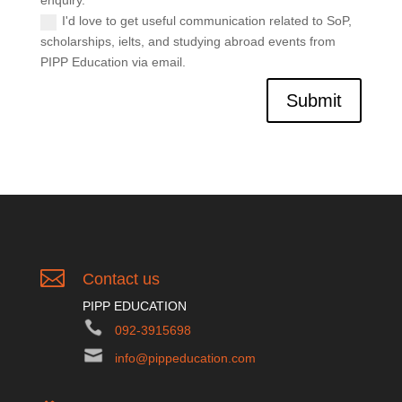
enquiry.
I'd love to get useful communication related to SoP,
scholarships, ielts, and studying abroad events from
PIPP Education via email.
Submit

Contact us
PIPP EDUCATION
092-3915698
info@pippeducation.com